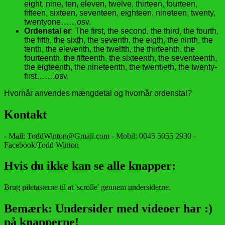
eight, nine, ten, eleven, twelve, thirteen, fourteen,
fifteen, sixteen, seventeen, eighteen, nineteen, twenty,
twentyone……osv.
Ordenstal er
: The first, the second, the third, the fourth,
the fifth, the sixth, the seventh, the eigth, the ninth, the
tenth, the eleventh, the twelfth, the thirteenth, the
fourteenth, the fifteenth, the sixteenth, the seventeenth,
the eigteenth, the nineteenth, the twentieth, the twenty-
first…….osv.
Hvornår anvendes mængdetal og hvornår ordenstal?
Kontakt
- Mail: ToddWinton@Gmail.com - Mobil: 0045 5055 2930 -
Facebook/Todd Winton
Hvis du ikke kan se alle knapper:
Brug piletasterne til at 'scrolle' gennem undersiderne.
Bemærk: Undersider med videoer har :)
på knapperne!