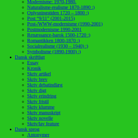
Modernisme: 1970-1980.
Naturalisme-realisme 1870-1890 :)
Oplysningstiden 1720 – 1800 :)
Post “9/11” (2001-2015)
Post-/WWW-modernisme (1990-2001)
Postmodernisme 1990-2001
Renæssance-barok 1500-1720 :)
Romantikken 1800-1870 :)
Socialrealisme (1930 – 1940) :)
Symbolisme (1890-1900) :)
Dansk skriftligt
Essay
Kronik
Skriv artikel
Skriv brev
Skriv debatindlæg
Skriv digt
Skriv erindring
Skriv fristil
Skriv klumme
Skriv manuskript
Skriv novelle
Skriv/lav feature
Dansk sprog
Antonymer