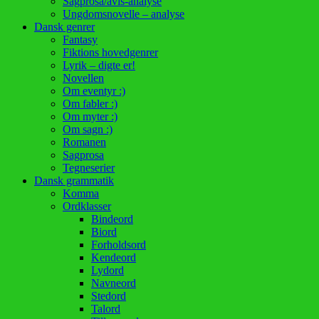
Sagprosa/avis-analyse
Ungdomsnovelle – analyse
Dansk genrer
Fantasy
Fiktions hovedgenrer
Lyrik – digte er!
Novellen
Om eventyr :)
Om fabler :)
Om myter :)
Om sagn :)
Romanen
Sagprosa
Tegneserier
Dansk grammatik
Komma
Ordklasser
Bindeord
Biord
Forholdsord
Kendeord
Lydord
Navneord
Stedord
Talord