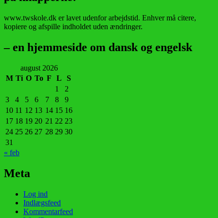
www.twskole.dk er lavet udenfor arbejdstid. Enhver må citere,
kopiere og afspille indholdet uden ændringer.
– en hjemmeside om dansk og engelsk
august 2026
M
Ti
O
To
F
L
S
1
2
3
4
5
6
7
8
9
10
11
12
13
14
15
16
17
18
19
20
21
22
23
24
25
26
27
28
29
30
31
« feb
Meta
Log ind
Indlægsfeed
Kommentarfeed