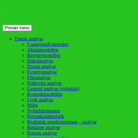
twskole
Søg
Hop
Primær menu
til
indhold
Dansk analyse
5 spørgsmål metoden
Aktantmodellen
Berettermodellen
Billedanalyse
Drama analyse
Eventyranalyse
Filmanalyse
Folkevise analyse
Generel analyse (nykritisk)
Kontraktmodellen
Lyrik analyse
Miljø
Nyhedstrekanten
Personkarakteristik
Realistisk ungdomsroman – analyse
Reklame analyse
Roman analyse