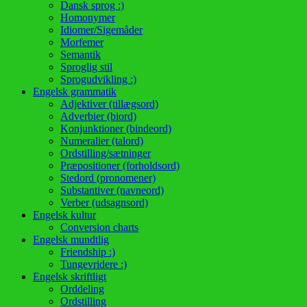
Dansk sprog :)
Homonymer
Idiomer/Sigemåder
Morfemer
Semantik
Sproglig stil
Sprogudvikling :)
Engelsk grammatik
Adjektiver (tillægsord)
Adverbier (biord)
Konjunktioner (bindeord)
Numeralier (talord)
Ordstilling/sætninger
Præpositioner (forholdsord)
Stedord (pronomener)
Substantiver (navneord)
Verber (udsagnsord)
Engelsk kultur
Conversion charts
Engelsk mundtlig
Friendship :)
Tungevridere :)
Engelsk skriftligt
Orddeling
Ordstilling