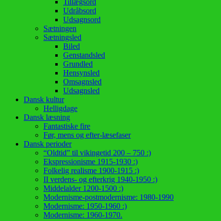
Tillægsord
Udråbsord
Udsagnsord
Sætningen
Sætningsled
Biled
Genstandsled
Grundled
Hensynsled
Omsagnsled
Udsagnsled
Dansk kultur
Helligdage
Dansk læsning
Fantastiske fire
Før, mens og efter-læsefaser
Dansk perioder
“Oldtid” til vikingetid 200 – 750 :)
Ekspressionisme 1915-1930 :)
Folkelig realisme 1900-1915 :)
II verdens- og efterkrig 1940-1950 :)
Middelalder 1200-1500 :)
Modernisme-postmodernisme: 1980-1990
Modernisme: 1950-1960 :)
Modernisme: 1960-1970.