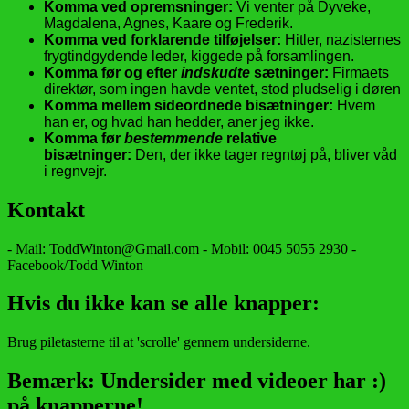
Komma ved opremsninger:
Vi venter på Dyveke,
Magdalena, Agnes, Kaare og Frederik.
Kom
ma ved forklarende tilføjelser:
Hitler, nazisternes
frygtindgydende leder, kiggede på forsamlingen.
Komma før og efter
indskudte
sætninger:
Firmaets
direktør, som ingen havde ventet, stod pludselig i døren
Komma mellem sideordnede bisætninger:
Hvem
han er, og hvad han hedder, aner jeg ikke.
Komma før
bestemmende
relative
bisætninger:
Den, der ikke tager regntøj på, bliver våd
i regnvejr.
Kontakt
- Mail: ToddWinton@Gmail.com - Mobil: 0045 5055 2930 -
Facebook/Todd Winton
Hvis du ikke kan se alle knapper:
Brug piletasterne til at 'scrolle' gennem undersiderne.
Bemærk: Undersider med videoer har :)
på knapperne!