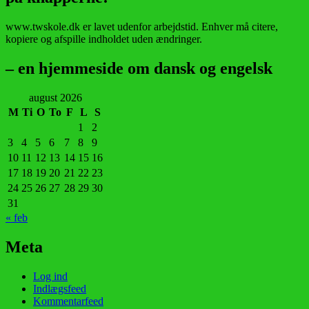
www.twskole.dk er lavet udenfor arbejdstid. Enhver må citere,
kopiere og afspille indholdet uden ændringer.
– en hjemmeside om dansk og engelsk
august 2026
M
Ti
O
To
F
L
S
1
2
3
4
5
6
7
8
9
10
11
12
13
14
15
16
17
18
19
20
21
22
23
24
25
26
27
28
29
30
31
« feb
Meta
Log ind
Indlægsfeed
Kommentarfeed