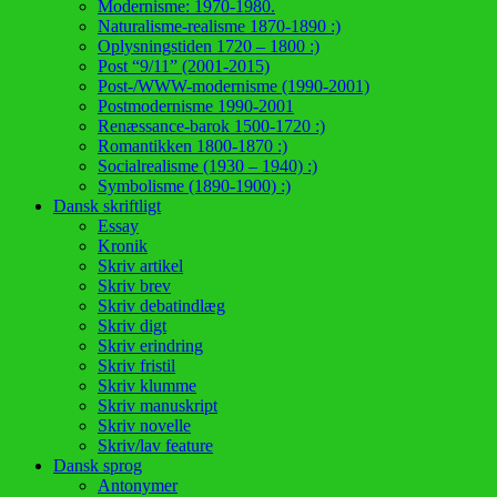
Modernisme: 1970-1980.
Naturalisme-realisme 1870-1890 :)
Oplysningstiden 1720 – 1800 :)
Post “9/11” (2001-2015)
Post-/WWW-modernisme (1990-2001)
Postmodernisme 1990-2001
Renæssance-barok 1500-1720 :)
Romantikken 1800-1870 :)
Socialrealisme (1930 – 1940) :)
Symbolisme (1890-1900) :)
Dansk skriftligt
Essay
Kronik
Skriv artikel
Skriv brev
Skriv debatindlæg
Skriv digt
Skriv erindring
Skriv fristil
Skriv klumme
Skriv manuskript
Skriv novelle
Skriv/lav feature
Dansk sprog
Antonymer