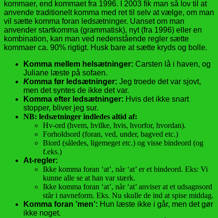
kommaer, end kommaet fra 1996. I 2003 fik man så lov til at
anvende traditionelt komma med ret til selv at vælge, om man
vil sætte komma foran ledsætninger. Uanset om man
anvender startkomma (grammatisk), nyt (fra 1996) eller en
kombination, kan man ved nedenstående regler sætte
kommaer ca. 90% rigtigt. Husk bare at sætte kryds og bolle.
Komma mellem helsætninger:
Carsten lå i haven, og
Juliane læste på sofaen.
K
omma før ledsætninger:
Jeg troede det var sjovt,
men det syntes de ikke det var
.
Komma efter ledsætninger:
Hvis det ikke snart
stopper, bliver jeg sur.
NB: ledsætninger indledes altid af:
Hv-ord (hvem, hvilke, hvis, hvorfor, hvordan).
Forholdsord (foran, ved, under, bagved etc.)
Biord (således, ligemeget etc.) og visse bindeord (og
f.eks.)
At-regler:
Ikke komma foran ‘at’, når ‘at’ er et bindeord. Eks: Vi
kunne alle se at han var stærk.
Ikke komma foran ‘at’, når ‘at’ anviser at et udsagnsord
står i navneform. Eks. Nu skulle de ind at spise middag.
Komma foran ’men’:
Hun læste ikke i går, men det gør
ikke noget.