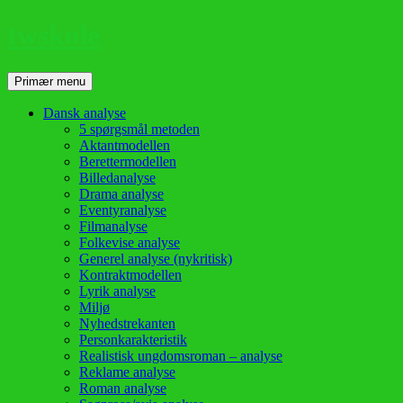
twskole
Søg
Hop
Primær menu
til
indhold
Dansk analyse
5 spørgsmål metoden
Aktantmodellen
Berettermodellen
Billedanalyse
Drama analyse
Eventyranalyse
Filmanalyse
Folkevise analyse
Generel analyse (nykritisk)
Kontraktmodellen
Lyrik analyse
Miljø
Nyhedstrekanten
Personkarakteristik
Realistisk ungdomsroman – analyse
Reklame analyse
Roman analyse