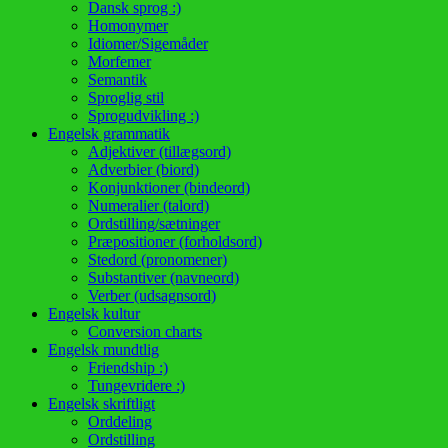
Dansk sprog :)
Homonymer
Idiomer/Sigemåder
Morfemer
Semantik
Sproglig stil
Sprogudvikling :)
Engelsk grammatik
Adjektiver (tillægsord)
Adverbier (biord)
Konjunktioner (bindeord)
Numeralier (talord)
Ordstilling/sætninger
Præpositioner (forholdsord)
Stedord (pronomener)
Substantiver (navneord)
Verber (udsagnsord)
Engelsk kultur
Conversion charts
Engelsk mundtlig
Friendship :)
Tungevridere :)
Engelsk skriftligt
Orddeling
Ordstilling