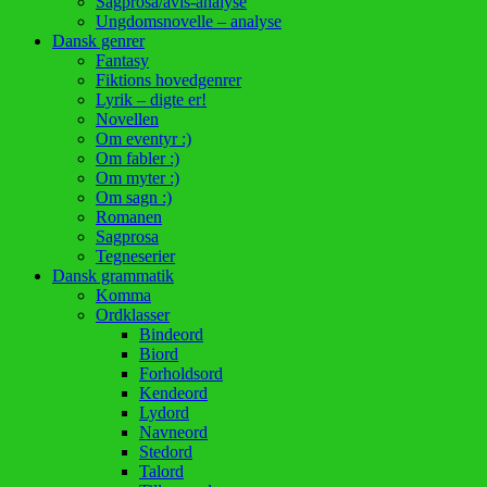
Sagprosa/avis-analyse
Ungdomsnovelle – analyse
Dansk genrer
Fantasy
Fiktions hovedgenrer
Lyrik – digte er!
Novellen
Om eventyr :)
Om fabler :)
Om myter :)
Om sagn :)
Romanen
Sagprosa
Tegneserier
Dansk grammatik
Komma
Ordklasser
Bindeord
Biord
Forholdsord
Kendeord
Lydord
Navneord
Stedord
Talord