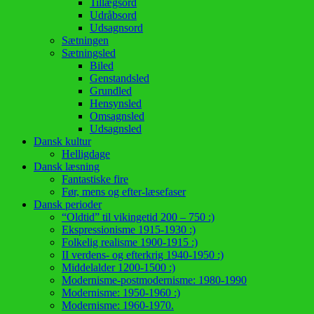
Tillægsord
Udråbsord
Udsagnsord
Sætningen
Sætningsled
Biled
Genstandsled
Grundled
Hensynsled
Omsagnsled
Udsagnsled
Dansk kultur
Helligdage
Dansk læsning
Fantastiske fire
Før, mens og efter-læsefaser
Dansk perioder
“Oldtid” til vikingetid 200 – 750 :)
Ekspressionisme 1915-1930 :)
Folkelig realisme 1900-1915 :)
II verdens- og efterkrig 1940-1950 :)
Middelalder 1200-1500 :)
Modernisme-postmodernisme: 1980-1990
Modernisme: 1950-1960 :)
Modernisme: 1960-1970.