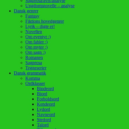
Sagprosa/avis-analyse
Ungdomsnovelle – analyse
Dansk genrer
Fantasy
Fiktions hovedgenrer
Lyrik – digte er!
Novellen
Om eventyr :)
Om fabler :)
Om myter :)
Om sagn :)
Romanen
Sagprosa
Tegneserier
Dansk grammatik
Komma
Ordklasser
Bindeord
Biord
Forholdsord
Kendeord
Lydord
Navneord
Stedord
Talord