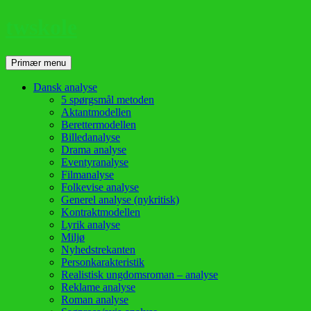
twskole
Søg
Hop
Primær menu
til
indhold
Dansk analyse
5 spørgsmål metoden
Aktantmodellen
Berettermodellen
Billedanalyse
Drama analyse
Eventyranalyse
Filmanalyse
Folkevise analyse
Generel analyse (nykritisk)
Kontraktmodellen
Lyrik analyse
Miljø
Nyhedstrekanten
Personkarakteristik
Realistisk ungdomsroman – analyse
Reklame analyse
Roman analyse