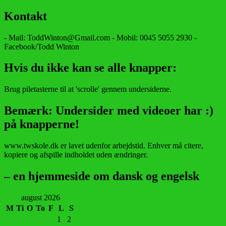
Kontakt
- Mail: ToddWinton@Gmail.com - Mobil: 0045 5055 2930 -
Facebook/Todd Winton
Hvis du ikke kan se alle knapper:
Brug piletasterne til at 'scrolle' gennem undersiderne.
Bemærk: Undersider med videoer har :)
på knapperne!
www.twskole.dk er lavet udenfor arbejdstid. Enhver må citere,
kopiere og afspille indholdet uden ændringer.
– en hjemmeside om dansk og engelsk
august 2026
M
Ti
O
To
F
L
S
1
2