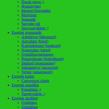
Dansk sprog :)
Homonymer
Idiomer/Sigemåder
Morfemer
Semantik
Sproglig stil
Sprogudvikling :)
Engelsk grammatik
Adjektiver (tillægsord)
Adverbier (biord)
Konjunktioner (bindeord)
Numeralier (talord)
Ordstilling/sætninger
Præpositioner (forholdsord)
Stedord (pronomener)
Substantiver (navneord)
Verber (udsagnsord)
Engelsk kultur
Conversion charts
Engelsk mundtlig
Friendship :)
Tungevridere :)
Engelsk skriftligt
Orddeling
Ordstilling