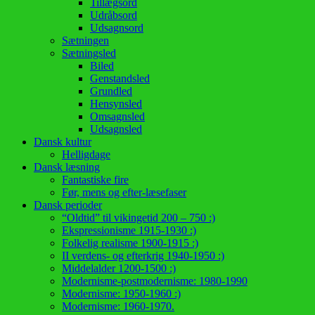
Tillægsord
Udråbsord
Udsagnsord
Sætningen
Sætningsled
Biled
Genstandsled
Grundled
Hensynsled
Omsagnsled
Udsagnsled
Dansk kultur
Helligdage
Dansk læsning
Fantastiske fire
Før, mens og efter-læsefaser
Dansk perioder
“Oldtid” til vikingetid 200 – 750 :)
Ekspressionisme 1915-1930 :)
Folkelig realisme 1900-1915 :)
II verdens- og efterkrig 1940-1950 :)
Middelalder 1200-1500 :)
Modernisme-postmodernisme: 1980-1990
Modernisme: 1950-1960 :)
Modernisme: 1960-1970.