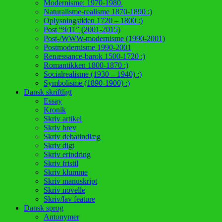
Modernisme: 1970-1980.
Naturalisme-realisme 1870-1890 :)
Oplysningstiden 1720 – 1800 :)
Post “9/11” (2001-2015)
Post-/WWW-modernisme (1990-2001)
Postmodernisme 1990-2001
Renæssance-barok 1500-1720 :)
Romantikken 1800-1870 :)
Socialrealisme (1930 – 1940) :)
Symbolisme (1890-1900) :)
Dansk skriftligt
Essay
Kronik
Skriv artikel
Skriv brev
Skriv debatindlæg
Skriv digt
Skriv erindring
Skriv fristil
Skriv klumme
Skriv manuskript
Skriv novelle
Skriv/lav feature
Dansk sprog
Antonymer