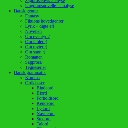
Sagprosa/avis-analyse
Ungdomsnovelle – analyse
Dansk genrer
Fantasy
Fiktions hovedgenrer
Lyrik – digte er!
Novellen
Om eventyr :)
Om fabler :)
Om myter :)
Om sagn :)
Romanen
Sagprosa
Tegneserier
Dansk grammatik
Komma
Ordklasser
Bindeord
Biord
Forholdsord
Kendeord
Lydord
Navneord
Stedord
Talord