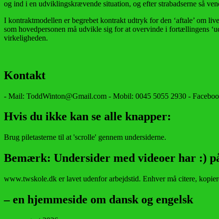
og ind i en udviklingskrævende situation, og efter strabadserne så ve
I kontraktmodellen er begrebet kontrakt udtryk for den ‘aftale’ om li
som hovedpersonen må udvikle sig for at overvinde i fortællingens ‘ud
virkeligheden.
Kontakt
- Mail: ToddWinton@Gmail.com - Mobil: 0045 5055 2930 - Facebo
Hvis du ikke kan se alle knapper:
Brug piletasterne til at 'scrolle' gennem undersiderne.
Bemærk: Undersider med videoer har :) p
www.twskole.dk er lavet udenfor arbejdstid. Enhver må citere, kopier
– en hjemmeside om dansk og engelsk