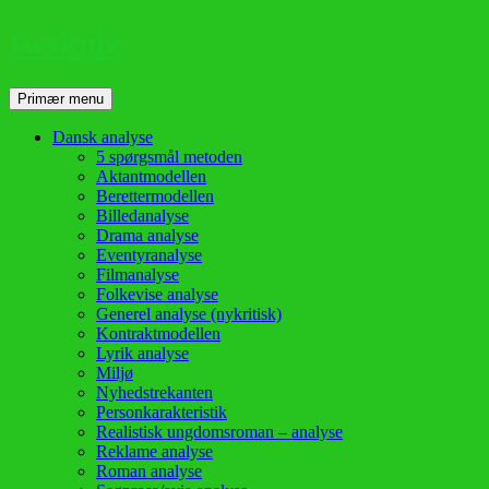
twskole
Søg
Hop
Primær menu
til
indhold
Dansk analyse
5 spørgsmål metoden
Aktantmodellen
Berettermodellen
Billedanalyse
Drama analyse
Eventyranalyse
Filmanalyse
Folkevise analyse
Generel analyse (nykritisk)
Kontraktmodellen
Lyrik analyse
Miljø
Nyhedstrekanten
Personkarakteristik
Realistisk ungdomsroman – analyse
Reklame analyse
Roman analyse