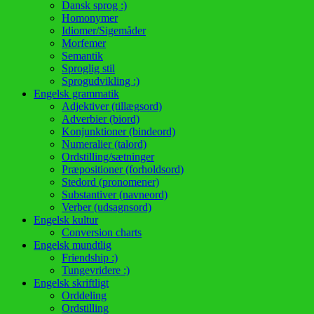
Dansk sprog :)
Homonymer
Idiomer/Sigemåder
Morfemer
Semantik
Sproglig stil
Sprogudvikling :)
Engelsk grammatik
Adjektiver (tillægsord)
Adverbier (biord)
Konjunktioner (bindeord)
Numeralier (talord)
Ordstilling/sætninger
Præpositioner (forholdsord)
Stedord (pronomener)
Substantiver (navneord)
Verber (udsagnsord)
Engelsk kultur
Conversion charts
Engelsk mundtlig
Friendship :)
Tungevridere :)
Engelsk skriftligt
Orddeling
Ordstilling