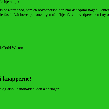
nde hjem igen.
vets beskaffenhed, som en hovedperson har. Når der opstår noget uventet
e-fase’. Når hovedpersonen igen når ‘hjem’, er hovedpersonen i ny og m
ok/Todd Winton
å knapperne!
e og afspille indholdet uden ændringer.