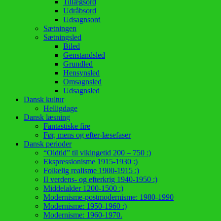
Tillægsord
Udråbsord
Udsagnsord
Sætningen
Sætningsled
Biled
Genstandsled
Grundled
Hensynsled
Omsagnsled
Udsagnsled
Dansk kultur
Helligdage
Dansk læsning
Fantastiske fire
Før, mens og efter-læsefaser
Dansk perioder
“Oldtid” til vikingetid 200 – 750 :)
Ekspressionisme 1915-1930 :)
Folkelig realisme 1900-1915 :)
II verdens- og efterkrig 1940-1950 :)
Middelalder 1200-1500 :)
Modernisme-postmodernisme: 1980-1990
Modernisme: 1950-1960 :)
Modernisme: 1960-1970.