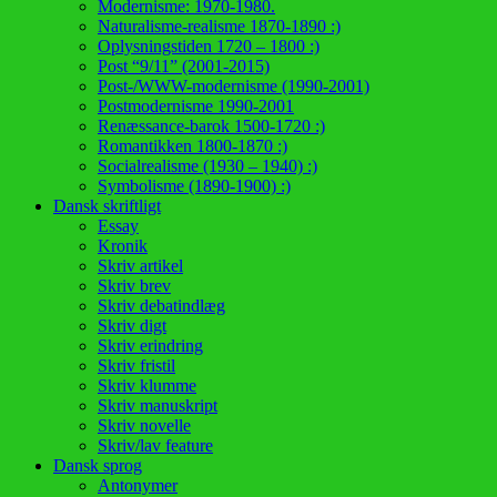
Modernisme: 1970-1980.
Naturalisme-realisme 1870-1890 :)
Oplysningstiden 1720 – 1800 :)
Post “9/11” (2001-2015)
Post-/WWW-modernisme (1990-2001)
Postmodernisme 1990-2001
Renæssance-barok 1500-1720 :)
Romantikken 1800-1870 :)
Socialrealisme (1930 – 1940) :)
Symbolisme (1890-1900) :)
Dansk skriftligt
Essay
Kronik
Skriv artikel
Skriv brev
Skriv debatindlæg
Skriv digt
Skriv erindring
Skriv fristil
Skriv klumme
Skriv manuskript
Skriv novelle
Skriv/lav feature
Dansk sprog
Antonymer