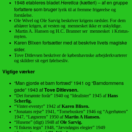
1948
etableres bladet
Heretica
(kætteri)
–
af en gruppe
forfattere som bruger
lyrik til at fremme frigørelse og
forståelse.
Ole Wivel og Ole Sarvig beskriver krigens rædsler. For dem
afslører krigen, at vesten og mennesket ikke er uskyldige.
Martin A. Hansen og H.C. Branner ser mennesket i Kristus-
myten.
Karen Blixen
fortsætter med at beskrive livets magiske
sider.
Tove Ditlevsen beskriver de københavnske arbejderkvarterer
og skildrer sit eget følelsesliv.
Vigtige værker
“Man gjorde et barn fortræd” 1941 og “Barndommens
gade” 1943 af
Tove Ditlevsen.
“Det forsømte forår” 1940 og “Idealister” 1945 af
Hans
Scherfig.
“Vinter-eventyr” 1942 af
Karen Blixen.
“Jonatans rejse” 1941, “Tornebusken” 1946 og “Agerhønen”
1947, “Løgneren” 1950 af
Martin A Hansen.
“Husene” (digt) 1948 af
Ole Sarvig.
“I fiskens tegn” 1948, “Jævndøgns elegier” 1949