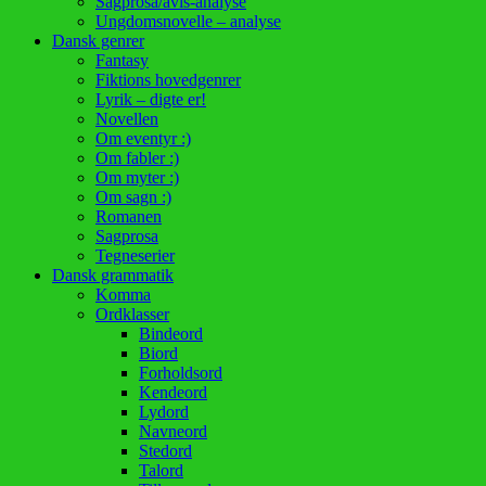
Sagprosa/avis-analyse
Ungdomsnovelle – analyse
Dansk genrer
Fantasy
Fiktions hovedgenrer
Lyrik – digte er!
Novellen
Om eventyr :)
Om fabler :)
Om myter :)
Om sagn :)
Romanen
Sagprosa
Tegneserier
Dansk grammatik
Komma
Ordklasser
Bindeord
Biord
Forholdsord
Kendeord
Lydord
Navneord
Stedord
Talord