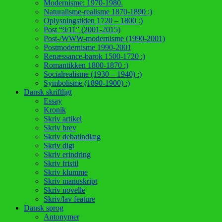
Modernisme: 1970-1980.
Naturalisme-realisme 1870-1890 :)
Oplysningstiden 1720 – 1800 :)
Post “9/11” (2001-2015)
Post-/WWW-modernisme (1990-2001)
Postmodernisme 1990-2001
Renæssance-barok 1500-1720 :)
Romantikken 1800-1870 :)
Socialrealisme (1930 – 1940) :)
Symbolisme (1890-1900) :)
Dansk skriftligt
Essay
Kronik
Skriv artikel
Skriv brev
Skriv debatindlæg
Skriv digt
Skriv erindring
Skriv fristil
Skriv klumme
Skriv manuskript
Skriv novelle
Skriv/lav feature
Dansk sprog
Antonymer