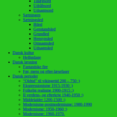
Tillægsord
Udråbsord
Udsagnsord
Sætningen
Sætningsled
Biled
Genstandsled
Grundled
Hensynsled
Omsagnsled
Udsagnsled
Dansk kultur
Helligdage
Dansk læsning
Fantastiske fire
Før, mens og efter-læsefaser
Dansk perioder
“Oldtid” til vikingetid 200 – 750 :)
Ekspressionisme 1915-1930 :)
Folkelig realisme 1900-1915 :)
II verdens- og efterkrig 1940-1950 :)
Middelalder 1200-1500 :)
Modernisme-postmodernisme: 1980-1990
Modernisme: 1950-1960 :)
Modernisme: 1960-1970.