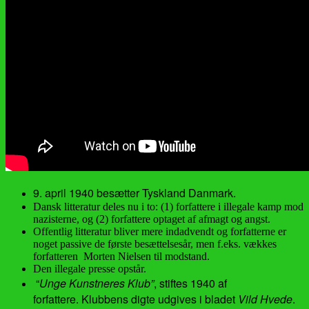
9. april 1940 besætter Tyskland Danmark.
Dansk litteratur deles nu i to: (1) forfattere i illegale kamp mod
nazisterne, og (2) forfattere optaget af afmagt og angst.
Offentlig litteratur bliver mere indadvendt og forfatterne er
noget passive de første besættelsesår, men f.eks. vækkes
forfatteren Morten Nielsen til modstand.
Den illegale presse opstår.
“
Unge Kunstneres Klub”
, stiftes 1940 af
forfattere.
Klubbens digte udgives i bladet
Vild Hvede
.