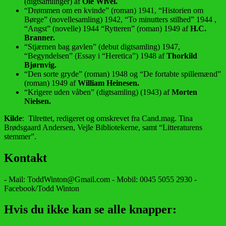
(digtsamlinger) af
Ole Wivel.
“Drømmen om en kvinde” (roman) 1941, “Historien om
Børge” (novellesamling) 1942, “To minutters stilhed” 1944 ,
“Angst” (novelle) 1944 “Rytteren” (roman) 1949 af
H.C.
Branner.
“Stjærnen bag gavlen” (debut digtsamling) 1947,
“Begyndelsen” (Essay i “Heretica”) 1948 af
Thorkild
Bjørnvig.
“Den sorte gryde” (roman) 1948 og “De fortabte spillemænd”
(roman) 1949 af
William Heinesen.
“Krigere uden våben” (digtsamling) (1943) af
Morten
Nielsen.
Kilde
: Tilrettet, redigeret og omskrevet fra Cand.mag. Tina
Brødsgaard Andersen, Vejle Bibliotekerne, samt “Litteraturens
stemmer”.
Kontakt
- Mail: ToddWinton@Gmail.com - Mobil: 0045 5055 2930 -
Facebook/Todd Winton
Hvis du ikke kan se alle knapper: