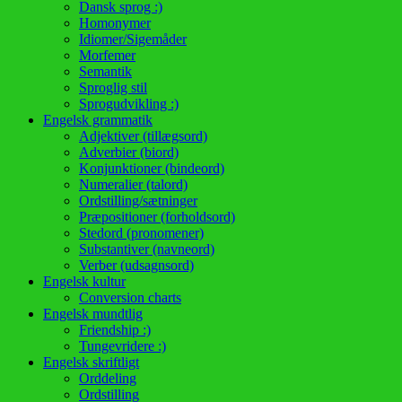
Dansk sprog :)
Homonymer
Idiomer/Sigemåder
Morfemer
Semantik
Sproglig stil
Sprogudvikling :)
Engelsk grammatik
Adjektiver (tillægsord)
Adverbier (biord)
Konjunktioner (bindeord)
Numeralier (talord)
Ordstilling/sætninger
Præpositioner (forholdsord)
Stedord (pronomener)
Substantiver (navneord)
Verber (udsagnsord)
Engelsk kultur
Conversion charts
Engelsk mundtlig
Friendship :)
Tungevridere :)
Engelsk skriftligt
Orddeling
Ordstilling