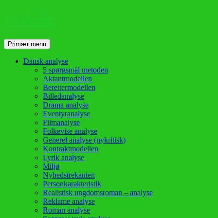
twskole
Søg
Hop
Primær menu
til
indhold
Dansk analyse
5 spørgsmål metoden
Aktantmodellen
Berettermodellen
Billedanalyse
Drama analyse
Eventyranalyse
Filmanalyse
Folkevise analyse
Generel analyse (nykritisk)
Kontraktmodellen
Lyrik analyse
Miljø
Nyhedstrekanten
Personkarakteristik
Realistisk ungdomsroman – analyse
Reklame analyse
Roman analyse