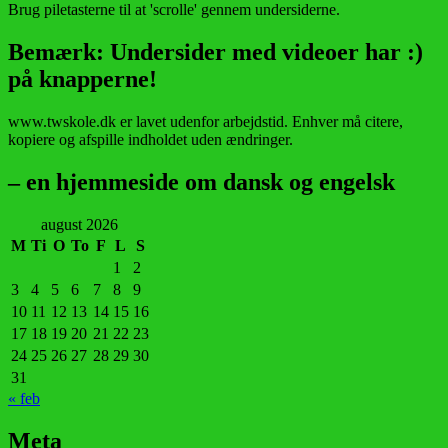
Brug piletasterne til at 'scrolle' gennem undersiderne.
Bemærk: Undersider med videoer har :)
på knapperne!
www.twskole.dk er lavet udenfor arbejdstid. Enhver må citere,
kopiere og afspille indholdet uden ændringer.
– en hjemmeside om dansk og engelsk
august 2026
M
Ti
O
To
F
L
S
1
2
3
4
5
6
7
8
9
10
11
12
13
14
15
16
17
18
19
20
21
22
23
24
25
26
27
28
29
30
31
« feb
Meta