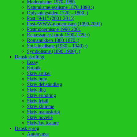
Modernisme: 1970-1980.
Naturalisme-realisme 1870-1890 :)
Oplysningstiden 1720 – 1800 :)
Post “9/11” (2001-2015)
Post-/WWW-modernisme (1990-2001)
Postmodernisme 1990-2001
Renæssance-barok 1500-1720 :)
Romantikken 1800-1870 :)
Socialrealisme (1930 – 1940) :)
Symbolisme (1890-1900) :)
Dansk skriftligt
Essay
Kronik
Skriv artikel
Skriv brev
Skriv debatindlæg
Skriv digt
Skriv erindring
Skriv fristil
Skriv klumme
Skriv manuskript
Skriv novelle
Skriv/lav feature
Dansk sprog
Antonymer