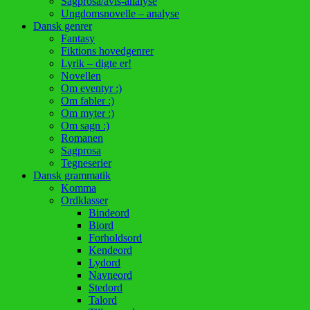
Sagprosa/avis-analyse
Ungdomsnovelle – analyse
Dansk genrer
Fantasy
Fiktions hovedgenrer
Lyrik – digte er!
Novellen
Om eventyr :)
Om fabler :)
Om myter :)
Om sagn :)
Romanen
Sagprosa
Tegneserier
Dansk grammatik
Komma
Ordklasser
Bindeord
Biord
Forholdsord
Kendeord
Lydord
Navneord
Stedord
Talord