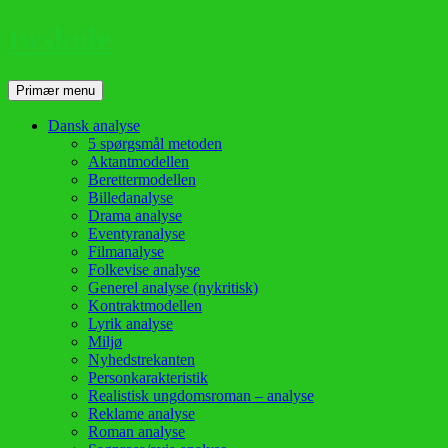
twskole
Søg
Hop
Primær menu
til
indhold
Dansk analyse
5 spørgsmål metoden
Aktantmodellen
Berettermodellen
Billedanalyse
Drama analyse
Eventyranalyse
Filmanalyse
Folkevise analyse
Generel analyse (nykritisk)
Kontraktmodellen
Lyrik analyse
Miljø
Nyhedstrekanten
Personkarakteristik
Realistisk ungdomsroman – analyse
Reklame analyse
Roman analyse