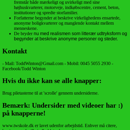
fremstår både mærkeligt og uvirkeligt med sine
højhuskvarterer, motorveje, indkøbscentre, cement, beton,
institutioner og spredte storfamilier.
Forfatterne begynder at beskrive virkelighedens ensartede,
anonyme boligkvarterer og manglende kontakt mellem
menneskene.
De bryder
nu med realismen som litterær udtryksform og
begynder at beskrive anonyme personer og steder.
Kontakt
- Mail: ToddWinton@Gmail.com - Mobil: 0045 5055 2930 -
Facebook/Todd Winton
Hvis du ikke kan se alle knapper:
Brug piletasterne til at 'scrolle' gennem undersiderne.
Bemærk: Undersider med videoer har :)
på knapperne!
www.twskole.dk er lavet udenfor arbejdstid. Enhver må citere,