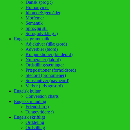
Dansk sprog :)
Homonymer
Idiomer/Sigemåder
Morfemer
Semantik
Sproglig stil
Sprogudvikling :)
Engelsk grammatik
Adjektiver (tillægsord)
Adverbier (biord)
Konjunktioner (bindeord)
Numeralier (talord)
Ordstilling/sætninger
Præpositioner (forholdsord)
Stedord (pronomener)
Substantiver (navneord)
Verber (udsagnsord)
Engelsk kultur
Conversion charts
Engelsk mundtlig
Friendship :)
Tungevridere :)
Engelsk skriftligt
Orddeling
Ordstilling