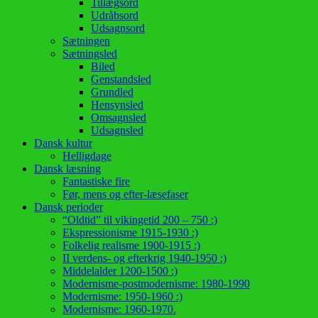
Tillægsord
Udråbsord
Udsagnsord
Sætningen
Sætningsled
Biled
Genstandsled
Grundled
Hensynsled
Omsagnsled
Udsagnsled
Dansk kultur
Helligdage
Dansk læsning
Fantastiske fire
Før, mens og efter-læsefaser
Dansk perioder
“Oldtid” til vikingetid 200 – 750 :)
Ekspressionisme 1915-1930 :)
Folkelig realisme 1900-1915 :)
II verdens- og efterkrig 1940-1950 :)
Middelalder 1200-1500 :)
Modernisme-postmodernisme: 1980-1990
Modernisme: 1950-1960 :)
Modernisme: 1960-1970.