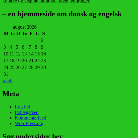
kopiere og afspille indholdet uden ændringer.
– en hjemmeside om dansk og engelsk
august 2026
M
Ti
O
To
F
L
S
1
2
3
4
5
6
7
8
9
10
11
12
13
14
15
16
17
18
19
20
21
22
23
24
25
26
27
28
29
30
31
« feb
Meta
Log ind
Indlægsfeed
Kommentarfeed
WordPress.org
Søg undersider her